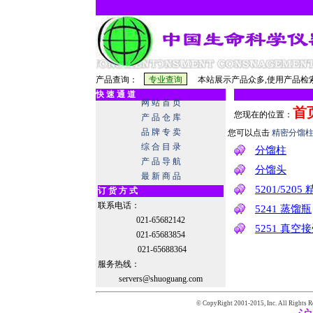
产品查询：
本站展示产品众多,使用产品检索
快 速 通 道
网 站 首 页
首
您现在的位置：
产 品 仓 库
品 牌 专 卖
您可以点击
精密分馏
综 合 目 录
分馏柱
产 品 导 航
分馏头
最 新 商 品
5201/520
订 货 方 式
联系电话：
5241 蒸馏瓶
021-65682142
5251 真空
021-65683854
021-65688364
服务热线：
servers@shuoguang.com
© CopyRight 2001-2015,
Inc. All Rights R