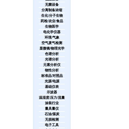
无菌设备
分离制备浓缩
生化/分子生物
药检/农业/食品
生物医学
电化学仪器
环境/气象
空气废气检测
显微镜/物理光学
色谱分析
光谱分析
元素分析仪
物性分析
标准品/对照品
光源/电源
基础仪表
示波器
温湿度/压力/流量
涂装行业
量具量仪
石油/煤炭
无损检测
电子工具