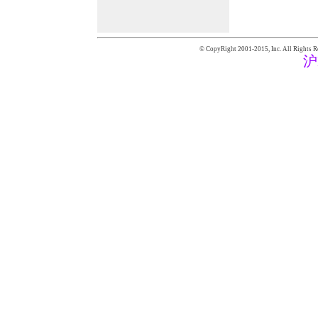
© CopyRight 2001-2015,
Inc. All Rights R
沪