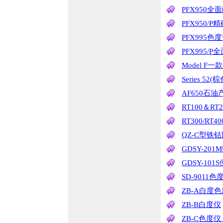
PFX950
PFX950
PFX995色
PFX995
Model F
Series 5
AF650石
RT100＆R
RT300/RT
QZ-C型铁
GDSY-20
GDSY-10
SD-9011色
ZB-A白度
ZB-B白度仪
ZB-C色度