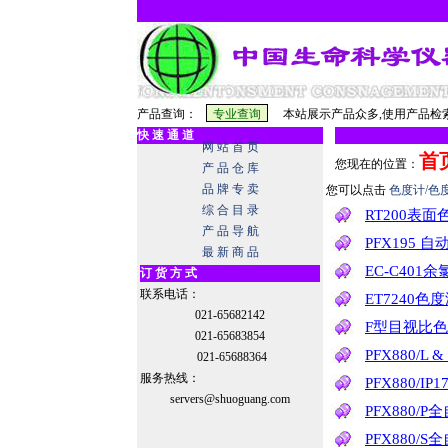
产品查询：
本站展示产品众多,使用产品检索
快 速 通 道
网 站 首 页
首
您现在的位置：
产 品 仓 库
品 牌 专 卖
您可以点击
色度计/色
综 合 目 录
RT200表面
产 品 导 航
PFX195 
最 新 商 品
EC-C40
订 货 方 式
联系电话：
ET7240
021-65682142
F型目视比
021-65683854
PFX880/L
021-65688364
服务热线：
PFX880/I
servers@shuoguang.com
PFX880
PFX880