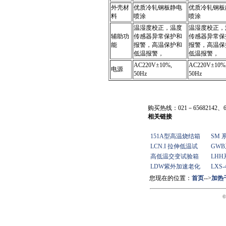
外壳材
优质冷轧钢板静电
优质冷轧钢板
料
喷涂
喷涂
温湿度校正，温度
温湿度校正，
辅助功
传感器异常保护和
传感器异常保
能
报警，高温保护和
报警，高温保
低温报警，
低温报警，
AC220V±10%,
AC220V±10%
电源
50Hz
50Hz
购买热线：021－65682142、65
相关链接
151A型高温烧结箱
SM
LCN.I 拉伸低温试
GW
高低温交变试验箱
LH
LDW紫外加速老化
LXS
您现在的位置：
首页
-->
加热
©