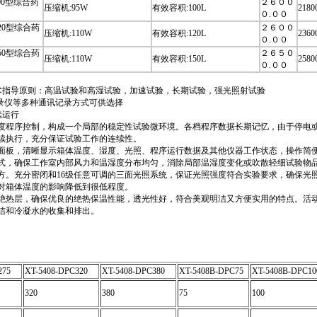
C100型综合药
２６００
压缩机:95W
有效容积:100L
2180
０.００
C120型综合药
２６００
压缩机:110W
有效容积:120L
2360
０.００
C150型综合药
２６５０
压缩机:110W
有效容积:150L
2580
０.００
术指导原则：高温试验和高湿试验，加速试验，长期试验，强光照射试验
记录仪等多种通讯记录方式可供选择
续运行
度程序控制，构成一个局部的稳定性试验微环境。各档程序数据长期记忆，由于停电
续执行，充分保证试验工作的连续性。
面板，清晰显示箱体温度、湿度、光照、程序运行数据及其他仪器工作状态，操作简
式，确保工作室内部风力和温湿度分布均匀，消除局部温湿度变化或吹散轻细试验物
方。充分密闭和16级任意可调的三面光照系统，保证光照强度符合实验要求，确保光
对箱体温度的影响降低到很低程度。
绝热层，确保优良的绝热保温性能，透光性好，符合美观明洁又方便实用的特点。活
洁和冷凝水的收集和排出。
275
XT-5408-DPC320
XT-5408-DPC380
XT-5408B-DPC75
XT-5408B-DPC10
320
380
75
100