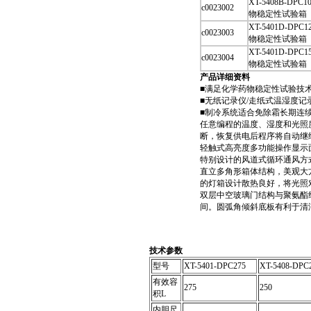
XT-5408B-DP
c0023002
物稳定性试验箱
XT-5401D-DP
c0023003
物稳定性试验箱
XT-5401D-DP
c0023004
物稳定性试验箱
产品详细资料
■满足化学药物稳定性试验技
■无纸记录仪/走纸式温湿度
■制冷系统适合免除霜长期连
任意编程的温度、湿度和光照
断，恢复供电后程序将自动继
轻触式高亮度多功能操作显示
特别设计的风道式循环通风方
直立多角形箱体结构，美观大
的灯箱设计散热良好，将光照
双层中空玻璃门结构与聚氨酯
间。圆弧角倾斜底板有利于清
技术参数
型号
XT-5401-DPC275
XT-5408-DPC
有效容
275
250
积L
内胆尺