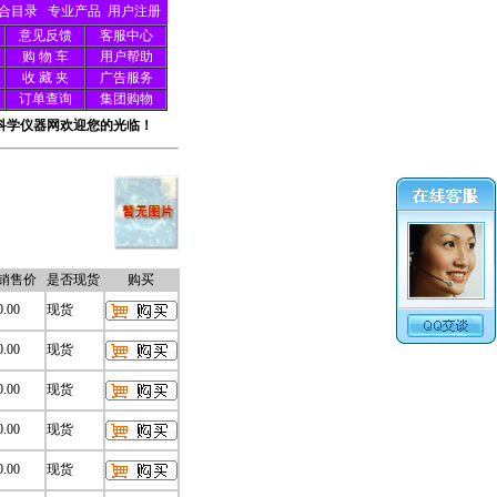
合目录
专业产品
用户注册
意见反馈
客服中心
购 物 车
用户帮助
收 藏 夹
广告服务
订单查询
集团购物
科学仪器网欢迎您的光临！
销售价
是否现货
购买
0.00
现货
0.00
现货
0.00
现货
0.00
现货
0.00
现货