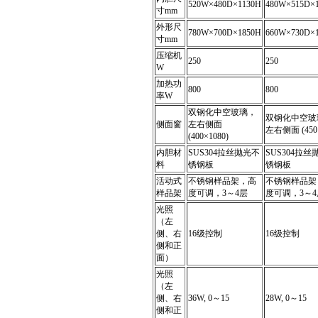
520W×480D×1130H
480W×515D×
寸mm
外形尺
780W×700D×1850H
660W×730D×
寸mm
压缩机
250
250
W
加热功
800
800
率W
双钢化中空玻璃，
双钢化中空玻
侧面窗
左右侧面
左右侧面 (450×
(400×1080)
内胆材
SUS304拉丝抛光不
SUS304拉丝
料
锈钢板
锈钢板
活动式
不锈钢样品架，高
不锈钢样品架
样品架
度可调，3～4层
度可调，3～4
光照
（左
侧、右
16级控制
16级控制
侧和正
面）
光照
（左
侧、右
36W, 0～15
28W, 0～15
侧和正