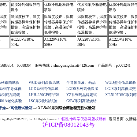
静电
优质冷轧钢板静电
优质冷轧钢板静电
优质冷轧钢板静电
优质冷轧钢板静
喷涂
喷涂
喷涂
喷涂
温度
温湿度校正，温度
温湿度校正，温度
温湿度校正，温度
温湿度校正，温
护和
传感器异常保护和
传感器异常保护和
传感器异常保护和
传感器异常保护
护和
报警，高温保护和
报警，高温保护和
报警，高温保护和
报警，高温保护
低温报警，
低温报警，
低温报警，
低温报警，
,
AC220V±10%,
AC220V±10%,
AC220V±10%,
AC220V±10%,
50Hz
50Hz
50Hz
50Hz
683854、65688364 服务热线：shuoguangdianzi@126.com 产品编号：p0001241
 系列霉菌试验
WGD系列高低温试
半导体血液、药品
WGD型高低温试验
B系列半导体低
LGD系列高低温试
LGDS系列高低温湿
LGJS系列高低温交
H系列药品稳定
LHH-250GP药品强
YZ系列药品稳定试
XT-5107DSC系列药
-401A老化实验
LSC系列砂尘试验
GSW系列高温烧结
干燥
-->
高低温试验箱
-->
XT-5400系列综合药物稳定性试验箱
中国生命科学仪器网版权所有
返回首页
友情链
 CopyRight 2001-2015,
Inc. All Rights Reserved
沪ICP备08012043号