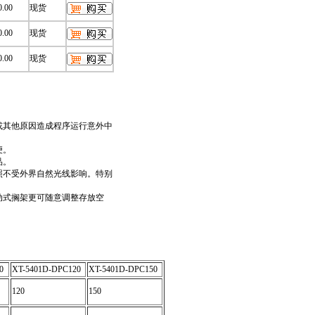
0.00
现货
0.00
现货
0.00
现货
或其他原因造成程序运行意外中
便。
品。
照不受外界自然光线影响。特别
动式搁架更可随意调整存放空
0
XT-5401D-DPC120
XT-5401D-DPC150
120
150