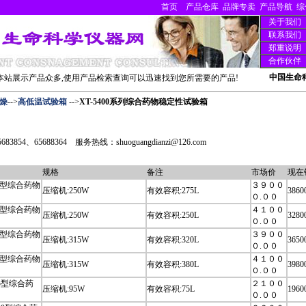
首页
产品仓库
品牌专卖
产品导航
综
关于我们
联系我们
郑重说明
合作伙伴
中国生命
站展示产品众多,使用产品检索查询可以迅速找到您所需要的产品!
燥
-->
高低温试验箱
-->
XT-5400系列综合药物稳定性试验箱
3854、65688364 服务热线：shuoguangdianzi@126.com
规格
备注
市场价
现在
275型综合药物
３９００
压缩机:250W
有效容积:275L
3860
０.００
275型综合药物
４１００
压缩机:250W
有效容积:250L
3280
０.００
320型综合药物
３９００
压缩机:315W
有效容积:320L
3650
０.００
380型综合药物
４１００
压缩机:315W
有效容积:380L
3980
０.００
C75型综合药
２１００
压缩机:95W
有效容积:75L
1960
０.００