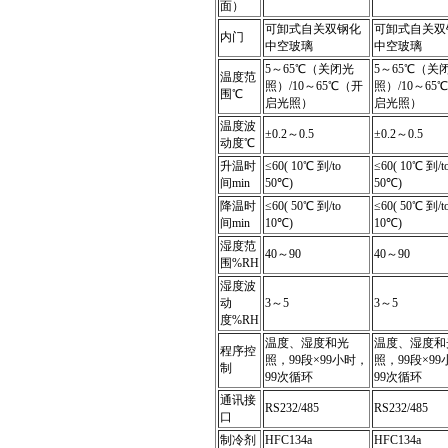
面）
可卸式自关双钢化
可卸式自关双
内门
中空玻璃
中空玻璃
5～65℃（关闭光
5～65℃（关
温度范
照）/10～65℃（开
照）/10～65
围℃
启光照）
启光照）
温度波
±0.2～0.5
±0.2～0.5
动度℃
升温时
≤60( 10℃ 到/to
≤60( 10℃ 到/t
间min
50℃)
50℃)
降温时
≤60( 50℃ 到/to
≤60( 50℃ 到/t
间min
10℃)
10℃)
湿度范
40～90
40～90
围%RH
湿度波
动
3～5
3～5
度%RH
温度、湿度和光
温度、湿度和
程序控
照，99段×99小时，
照，99段×9
制
99次循环
99次循环
通讯接
RS232/485
RS232/485
口
制冷剂
HFC134a
HFC134a