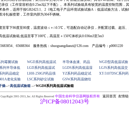
录仪（工作室容积在0.25m3以下不配）。本系列试验箱具有较宽的温度控制范围，
验箱技术条件，适用于按GB2423.1、2《电工电子产品环境试验试验A：低温试验方法，
质冷轧板喷塑，工作室内胆为304不锈钢。
至零下86度至80度，温度波动 ≤＋/-0.5℃，可选配自动记录仪，并配置过载、超压
温试验箱,低温至零下100℃，高温至＋150℃体积从0.036m3至5m3
683854、65688364 服务热线：shuoguangdianzi@126.com 产品编号：p0001220
 系列霉菌试验
WGD系列高低温试
半导体血液、药品
WGD型高低温试验
B系列半导体低
LGD系列高低温试
LGDS系列高低温湿
LGJS系列高低温交
H系列药品稳定
LHH-250GP药品强
YZ系列药品稳定试
XT-5107DSC系列药
-401A老化实验
LSC系列砂尘试验
GSW系列高温烧结
干燥
-->
高低温试验箱
-->
WGD8系列高低温试验箱
中国生命科学仪器网版权所有
返回首页
友情链
 CopyRight 2001-2015,
Inc. All Rights Reserved
沪ICP备08012043号