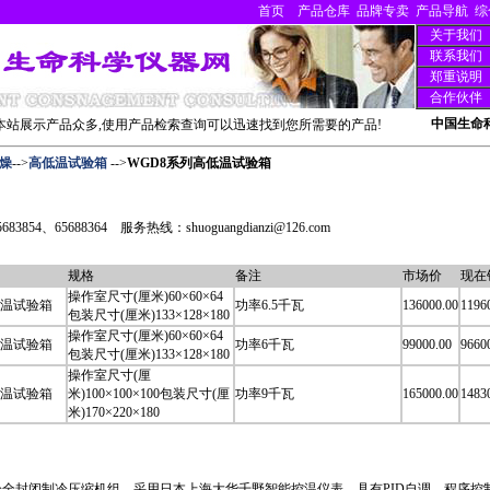
首页
产品仓库
品牌专卖
产品导航
综
关于我们
联系我们
郑重说明
合作伙伴
中国生命
站展示产品众多,使用产品检索查询可以迅速找到您所需要的产品!
燥
-->
高低温试验箱
-->
WGD8系列高低温试验箱
3854、65688364 服务热线：shuoguangdianzi@126.com
规格
备注
市场价
现在
操作室尺寸(厘米)60×60×64
高低温试验箱
功率6.5千瓦
136000.00
1196
包装尺寸(厘米)133×128×180
操作室尺寸(厘米)60×60×64
高低温试验箱
功率6千瓦
99000.00
9660
包装尺寸(厘米)133×128×180
操作室尺寸(厘
高低温试验箱
米)100×100×100包装尺寸(厘
功率9千瓦
165000.00
1483
米)170×220×180
全封闭制冷压缩机组，采用日本上海大华千野智能控温仪表。具有PID自调、程序控