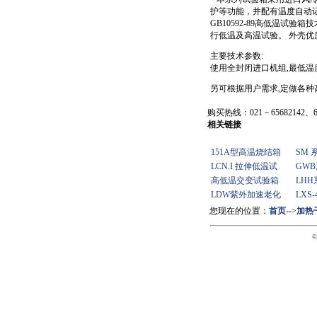
护等功能，并配有温度自动记
GB10592-89高低温试
行低温及高温试验。 外壳优
主要技术参数:
使用全封闭进口机组,最低温度
另可根据用户需求,定做各种高低
购买热线：021－65682142、65
相关链接
151A型高温烧结箱
SM
LCN.I 拉伸低温试
GW
高低温交变试验箱
LH
LDW紫外加速老化
LXS
您现在的位置：
首页
-->
加热
©