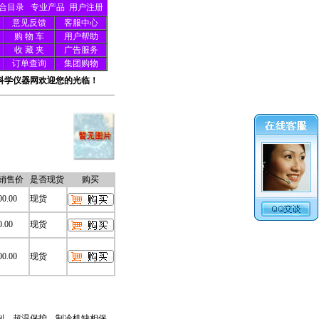
合目录
专业产品
用户注册
意见反馈
客服中心
购 物 车
用户帮助
收 藏 夹
广告服务
订单查询
集团购物
科学仪器网欢迎您的光临！
销售价
是否现货
购买
00.00
现货
0.00
现货
00.00
现货
制、超温保护、制冷机缺相保