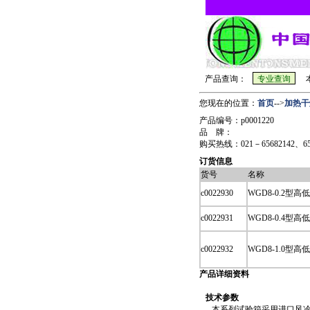
产品查询：
本
您现在的位置：
首页
-->
加热干
产品编号：p0001220
品 牌：
购买热线：021－65682142、6568
订货信息
货号
名称
c0022930
WGD8-0.2型
c0022931
WGD8-0.4型
c0022932
WGD8-1.0型
产品详细资料
技术参数
本系列试验箱采用进口风冷