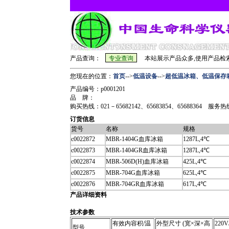
产品查询：
本站展示产品众多,使用产品检索
您现在的位置：
首页
-->
低温设备
-->
超低温冰箱、低温保存
产品编号：p0001201
品 牌：
购买热线：021－65682142、65683854、65688364 服务热线：sh
订货信息
货号
名称
规格
c0022872
MBR-1404G血库冰箱
1287L,4℃
c0022873
MBR-1404GR血库冰箱
1287L,4℃
c0022874
MBR-506D(H)血库冰箱
425L,4℃
c0022875
MBR-704G血库冰箱
625L,4℃
c0022876
MBR-704GR血库冰箱
617L,4℃
产品详细资料
技术参数
有效内容积/温
外型尺寸 (宽×深×高
220
型号