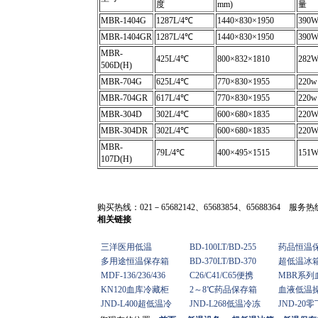
度
mm)
量
MBR-1404G
1287L/4℃
1440×830×1950
390
MBR-1404GR
1287L/4℃
1440×830×1950
390
MBR-
425L/4℃
800×832×1810
282
506D(H)
MBR-704G
625L/4℃
770×830×1955
220w
MBR-704GR
617L/4℃
770×830×1955
220w
MBR-304D
302L/4℃
600×680×1835
220
MBR-304DR
302L/4℃
600×680×1835
220
MBR-
79L/4℃
400×495×1515
151
107D(H)
购买热线：021－65682142、65683854、65688364 服务热线：
相关链接
三洋医用低温
BD-100LT/BD-255
药品恒温
多用途恒温保存箱
BD-370LT/BD-370
超低温冰
MDF-136/236/436
C26/C41/C65便携
MBR系列
KN120血库冷藏柜
2～8℃药品保存箱
血液低温
JND-L400超低温冷
JND-L268低温冷冻
JND-20