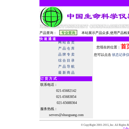
产品查询：
本站展示产品众多,使用产品检索
快 速 通 道
网 站 首 页
首
您现在的位置：
产 品 仓 库
品 牌 专 卖
您可以点击
状态记录
综 合 目 录
产 品 导 航
最 新 商 品
订 货 方 式
联系电话：
021-65682142
021-65683854
021-65688364
服务热线：
servers@shuoguang.com
© CopyRight 2001-2015,
Inc. All Rights R