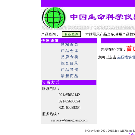
产品查询：
本站展示产品众多,使用产品检索
快 速 通 道
网 站 首 页
首
您现在的位置：
产 品 仓 库
品 牌 专 卖
您可以点击
差压模块/
综 合 目 录
产 品 导 航
最 新 商 品
订 货 方 式
联系电话：
021-65682142
021-65683854
021-65688364
服务热线：
servers@shuoguang.com
© CopyRight 2001-2015,
Inc. All Rights R