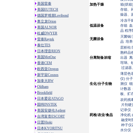
美国雷泰
加热干燥
箱(烘箱
美国EUTECH
存箱、
燥器、
德国罗维朋Lovibond
冷冻干
奥立龙Orion
低温设备
存箱
血
美国ALNOR
品
程序
杜威DWYER
灭菌锅/
无菌设备
雷泰Raytek
品
培养
泰仕TES
层析柱/
日本理音RION
胞样品
美国MetOne
分离制备浓缩
出器
离
坩埚、
香港CEM
过滤器
欧西亚Oregon
薄层色
新宇宙Cosnos
仪)
分
加拿大BW
生化/分子生物
测仪
细
Oldham
计数器
Brookfield
板、贮
日本爱宕ATAGO
农药残
固纬INSTEK
片剂硬
记录仪
美国安捷伦Agilent
药检/农业/食品
净化机
台湾富贵ESCORT
融变时
日置Hioki
种子仪
日本KYORITSU
水分仪