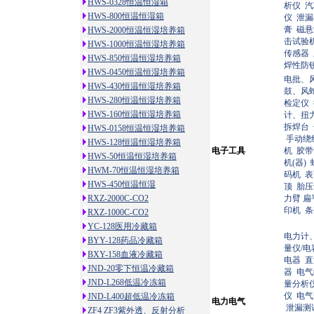
HWS-0328恒温恒湿箱
析仪
汽
HWS-800恒温恒湿箱
仪
泄
膏
磁悬
HWS-2000恒温恒湿培养箱
击试验
HWS-1000恒温恒湿培养箱
传感器
HWS-850恒温恒湿培养箱
焊性防
HWS-0450恒温恒湿培养箱
电批、
HWS-430恒温恒湿培养箱
鼓、风
HWS-280恒温恒湿培养箱
检定仪
HWS-160恒温恒湿培养箱
计、扭
拆焊台
HWS-0158恒温恒湿培养箱
手动绕
HWS-128恒温恒湿培养箱
电子工具
机
胶
HWS-50恒温恒湿培养箱
机(器)
HWM-70恒温恒湿培养箱
码机
表
HWS-450恒温恒湿
顶
胎
RXZ-2000C-CO2
力臂
扁
印机
条
RXZ-1000C-CO2
YC-128医用冷藏箱
电力计
BYY-128药品冷藏箱
量仪/
BXY-158血液冷藏箱
电器
直
JND-20零下恒温冷藏箱
器
电气
JND-L268低温冷冻箱
量分析
仪
电气
JND-L400超低温冷冻箱
电力电气
泄漏测
ZF4 ZF3紫外透、反射分析