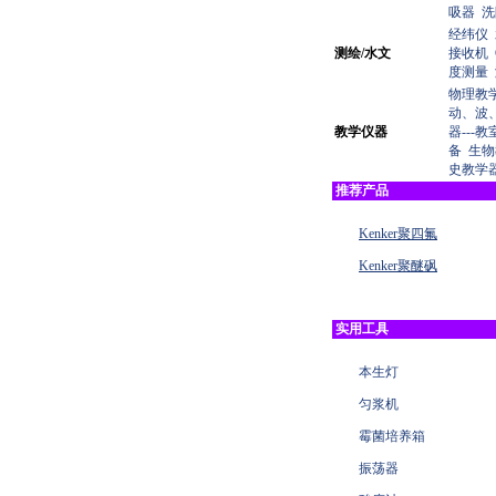
吸器
洗
经纬仪
测绘/水文
接收机
度测量
物理教学
动、波
教学仪器
器---
备
生物
史教学
推荐产品
Kenker聚四氟
Kenker聚醚砜
实用工具
本生灯
匀浆机
霉菌培养箱
振荡器