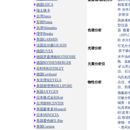
德国LEICA
相装置
件
光学
瑞士徕卡
折射仪
台湾Jenco
高效液
宾得Pentax
型仪器
岛津Shimadzu
色谱分析
器
微
理学Rigaku
（HPL
美国GARMIN
柱
水分
法国吉尔森GILSON
可见分
光谱分析
原子吸
德国UVEX
水中油
德国罗森博格ROTHENBE
瓶、血
德国ROTHENBERGER
元素分析仪
矿山乳
吉时利KEITHLEY
仪、石
德国Lovibond
乌氏粘
东京理化EYELA
物性分析
点仪、
美国密理博MILLIPORE
仪、热
美国AXYGEN
偶氮标
日本株式会社Kett
过敏分
锡类－
台湾群特CENTER
玩具类
美国蒙拿多Monarch
织/皮革
日本MINOLTA
品
喹诺
美国爱色丽X-Rite
谢物－
美国Corning
－兽药