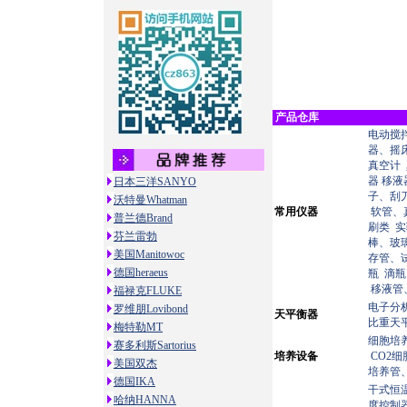
产品仓库
电动搅
器、摇
真空计
器
移液
日本三洋SANYO
子、刮
沃特曼Whatman
常用仪器
软管、
普兰德Brand
刷类
实
芬兰雷勃
棒、玻
美国Manitowoc
存管、
德国heraeus
瓶
滴瓶
移液管
福禄克FLUKE
电子分
罗维朋Lovibond
天平衡器
比重天
梅特勒MT
细胞培
赛多利斯Sartorius
培养设备
CO2
美国双杰
培养管
德国IKA
干式恒
哈纳HANNA
度控制