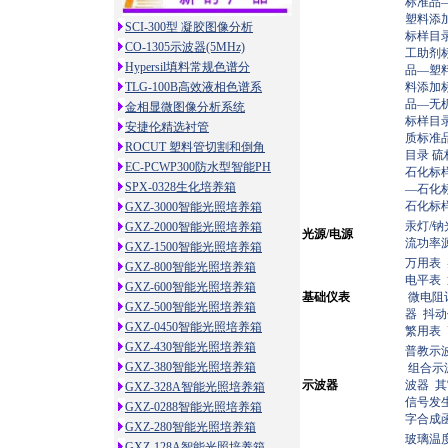
标准品
塑料添
SCI-300型 凝胶图像分析
标样目
CO-1305示波器(5MHz)
工助剂
Hypersil填料常规色谱分
品—塑
TLG-100B高效液相色谱系
料添加
品—无
金相显微图像分析系统
标样目
安捷伦精选衬管
质标准
ROCUT 塑料管切割和倒角
目录
硫
EC-PCWP300防水型智能PH
石化标
SPX-0328生化培养箱
—石化
石化标
GXZ-3000智能光照培养箱
汞灯/钠
GXZ-2000智能光照培养箱
光源/电源
流功率
GXZ-1500智能光照培养箱
万用表
GXZ-800智能光照培养箱
电平表
GXZ-600智能光照培养箱
基础仪表
微电阻
GXZ-500智能光照培养箱
器
抖
GXZ-0450智能光照培养箱
繁用表
GXZ-430智能光照培养箱
普教示
GXZ-380智能光照培养箱
组合示
示波器
波器
其
GXZ-328A智能光照培养箱
信号发
GXZ-0288智能光照培养箱
字合成
GXZ-280智能光照培养箱
玻璃温
GXZ-128A智能光照培养箱