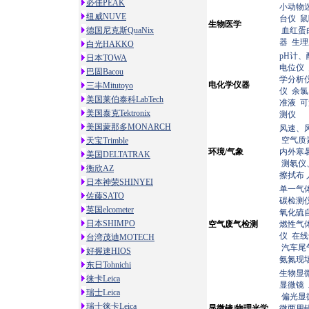
必佳PEAK
小动物
纽威NUVE
台仪
鼠
生物医学
德国尼克斯QuaNix
血红蛋
器
生理
白光HAKKO
pH计
日本TOWA
电位仪
巴固Bacou
学分析
电化学仪器
三丰Mitutoyo
仪
余氯
美国莱伯泰科LabTech
准液
可
美国泰克Tektronix
测仪
美国蒙那多MONARCH
风速、
空气质
天宝Trimble
环境/气象
内外寒
美国DELTATRAK
测氡仪
衡欣AZ
擦拭布
日本神荣SHINYEI
单一气
佐藤SATO
碳检测仪
英国elcometer
氧化硫
日本SHIMPO
空气废气检测
燃性气
仪
在线
台湾茂迪MOTECH
汽车尾
好握速HIOS
氨氮现
东日Tohnichi
生物显
徕卡Leica
显微镜
瑞士Leica
偏光显
瑞士徕卡Leica
显微镜/物理光学
微两用