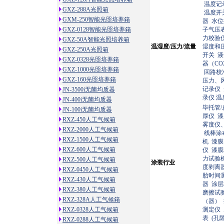
温度记
GXZ-288A光照箱
温度开
GXM-250智能光照培养箱
器
水
GXZ-0128智能光照培养箱
子气压
力校验
GXZ-50A智能光照培养箱
温湿度/压力/流量
湿度和
GXZ-250A光照箱
开关
液
GXZ-0328光照培养箱
器（C
GXZ-1000光照培养箱
回路校
GXZ-160光照培养箱
压力、
记录仪
JN-3500i无菌均质器
录仪
温
JN-400i无菌均质器
毕托管
JN-100i无菌均质器
厚仪
漆
RXZ-450人工气候箱
雾度仪
RXZ-2000人工气候箱
线棒涂
RXZ-1500人工气候箱
机
漆膜
RXZ-600人工气候箱
仪
漆膜
力试验
RXZ-500人工气候箱
涂装行业
度剥离
RXZ-0450人工气候箱
胎时间
RXZ-430人工气候箱
器
涂层
RXZ-380人工气候箱
磨擦试
RXZ-328A人工气候箱
（器）
RXZ-0328人工气候箱
测定仪
表
(孔
RXZ-0288人工气候箱