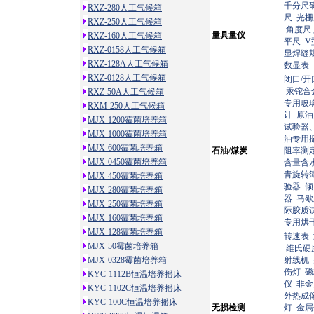
千分尺
RXZ-280人工气候箱
尺
光
RXZ-250人工气候箱
角度尺
量具量仪
RXZ-160人工气候箱
平尺
V
RXZ-0158人工气候箱
显焊缝
RXZ-128A人工气候箱
数显表
RXZ-0128人工气候箱
闭口/
汞铊合
RXZ-50A人工气候箱
专用玻
RXM-250人工气候箱
计
原油
MJX-1200霉菌培养箱
试验器
MJX-1000霉菌培养箱
油专用
MJX-600霉菌培养箱
石油/煤炭
阻率测
MJX-0450霉菌培养箱
含量含
青旋转
MJX-450霉菌培养箱
验器
倾
MJX-280霉菌培养箱
器
马歇
MJX-250霉菌培养箱
际胶质
MJX-160霉菌培养箱
专用烘
MJX-128霉菌培养箱
转速表
MJX-50霉菌培养箱
维氏硬
MJX-0328霉菌培养箱
射线机
伤灯
磁
KYC-1112B恒温培养摇床
仪
非金
KYC-1102C恒温培养摇床
外热成
KYC-100C恒温培养摇床
无损检测
灯
金