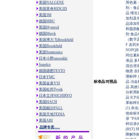
美国NALGENE
用色素
剂－食
美国里奇RIDGID
品
维生
美国3M
加剂及
德国MRU
品添加
英国Hypersil
和脂肪
德国Merck
剂
食品
（数字
美国博力飞Brookfield
F
农药
美国Brookfield
NOPQR
美国Semtronics
同位素
日本小野onosokki
准品
多
Supelco
混合溶
德国德图TESTO
物质
农
测标样
日本YMC
标准品/对照品
品
冶金
美国金泉YSI
品
高效
美国杜邦Tyvek
分析用
日本立洋NICHIRYO
品
IC
美国HACH
苯标样
美国颇尔PALL
(1)
杀虫
他命标
美国天地TEDIA
录
"PA
美国ABI
样目录(G
品牌专卖......
(RST)
环
降解剂