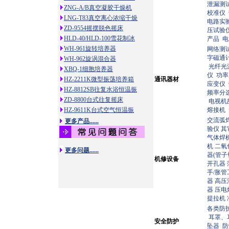
泄漏测
ZNG-A/B真空凝胶干燥机
校准仪
LNG-T83真空离心浓缩干燥
电路实
ZD-9554摇摆脱色摇床
压试验
HLD-40/HLD-100雪花制冰
产品
电
WH-961旋转培养器
网络测
字磁通
WH-962旋涡混合器
光纤光源
XBQ-1细胞培养器
仪
功
HZ-2211K微型振荡培养箱
通讯器材
应变仪
HZ-8812SB往复水浴恒温振
频率分
ZD-8800台式往复摇床
电视机
HZ-9611K台式空气恒温振
熔接机
交流弧
更多产品......
验仪
其
气体焊
机
二氧
更多问题......
器(管
机修设备
开孔器
手/胀管
器
高压
器
压电
提拉机
各类防
耳罩、
安全防护
坠器
防