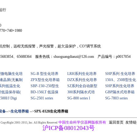
运行
0
×740×1980
机控制，远程无线报警，声光报警，超欠温保护，CO?调节系统
683854、65688364 服务热线：shuoguangdianzi@126.com 产品编号：p0017054
型微电脑生化培
SG-B 型生化培养
LRH系列生化培养
SHP系列 生化培养
P液晶屏(无氟制
ZPX型生化培养箱
DZX系列生化培养
150A、250B型生化
I系列低温生化
SBP-150/-250型生
SZ系列全自动新型
SHP系列生化培养
型低温保存箱(
BD-156LT 低温保
300系列隔水式培
GBP隔水式培养箱
500I/J Digi
SG-2501 series
SG-800 series l
SG-7803 series
设备
-->
生化培养箱
-->
SPX-0328生化培养箱
中国生命科学仪器网版权所有
返回首页
友情链
 CopyRight 2001-2015,
Inc. All Rights Reserved
沪ICP备08012043号