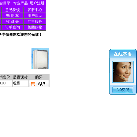
合目录
专业产品
用户注册
意见反馈
客服中心
购 物 车
用户帮助
收 藏 夹
广告服务
订单查询
集团购物
科学仪器网欢迎您的光临！
销售价
是否现货
购买
0.00
现货