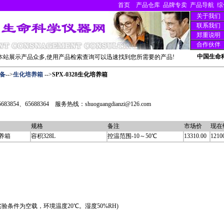
首页
产品仓库
品牌专卖
产品导航
综
关于我们
联系我们
郑重说明
合作伙伴
中国生命
站展示产品众多,使用产品检索查询可以迅速找到您所需要的产品!
备
-->
生化培养箱
-->
SPX-0328生化培养箱
3854、65688364 服务热线：shuoguangdianzi@126.com
规格
备注
市场价
现在
培养箱
容积328L
控温范围-10～50℃
13310.00
1210
℃(实验条件为空载，环境温度20℃。湿度50%RH)