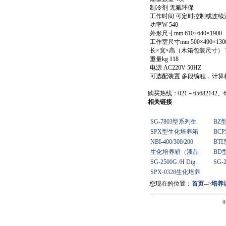
制冷剂 无氟环保
工作时间 可定时控制或连续
功率W 540
外形尺寸mm 610×640×1900
工作室尺寸mm 500×490×130
长×宽×高（木箱包装尺寸） 770
重量kg 118
电源 AC220V 50HZ
可选配装置 多段编程，计算
购买热线：021－65682142、65
相关链接
SG-7803型系列生
BZ
SPX型生化培养箱
BC
NBI-400/300/200
BT
生化培养箱（液晶
BD
SG-2500G /H Dig
SG-2
SPX-0328生化培养
您现在的位置：
首页
-->
培养
©