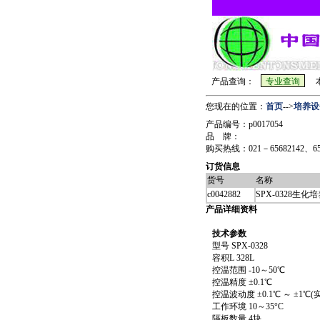
产品查询：
本
您现在的位置：
首页
-->
培养设
产品编号：p0017054
品 牌：
购买热线：021－65682142、6568
订货信息
货号
名称
c0042882
SPX-0328生化
产品详细资料
技术参数
型号 SPX-0328
容积L 328L
控温范围 -10～50℃
控温精度 ±0.1℃
控温波动度 ±0.1℃ ～ ±1
工作环境 10～35°C
隔板数量 4块