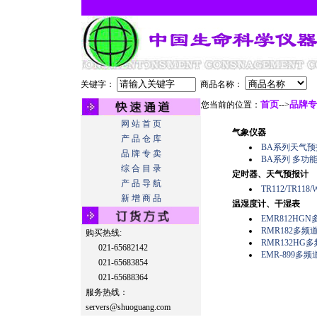
关键字：
商品名称：
首页
品牌专
您当前的位置：
-->
网 站 首 页
气象仪器
产 品 仓 库
BA系列天气预
品 牌 专 卖
BA系列 多功
综 合 目 录
定时器、天气预报计
产 品 导 航
TR112/TR1
新 增 商 品
温湿度计、干湿表
EMR812H
RMR182多
购买热线:
RMR132H
021-65682142
EMR-899
021-65683854
021-65688364
服务热线：
servers@shuoguang.com