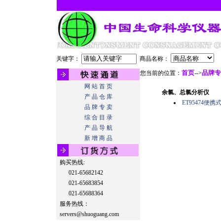
关键字：
商品名称：
首页
品牌专
您当前的位置：
-->
网 站 首 页
余氯、总氯分析仪
产 品 仓 库
ET95474便
品 牌 专 卖
综 合 目 录
产 品 导 航
新 增 商 品
购买热线:
021-65682142
021-65683854
021-65688364
服务热线：
servers@shuoguang.com