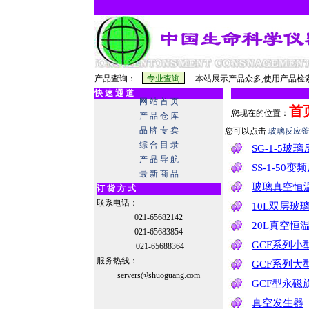
产品查询：
本站展示产品众多,使用产品检索
快 速 通 道
网 站 首 页
首
您现在的位置：
产 品 仓 库
品 牌 专 卖
您可以点击
玻璃反应釜
综 合 目 录
SG-1-5玻璃
产 品 导 航
SS-1-50变
最 新 商 品
玻璃真空恒
订 货 方 式
联系电话：
10L双层玻
021-65682142
20L真空恒
021-65683854
GCF系列
021-65688364
服务热线：
GCF系列
servers@shuoguang.com
GCF型永
真空发生器