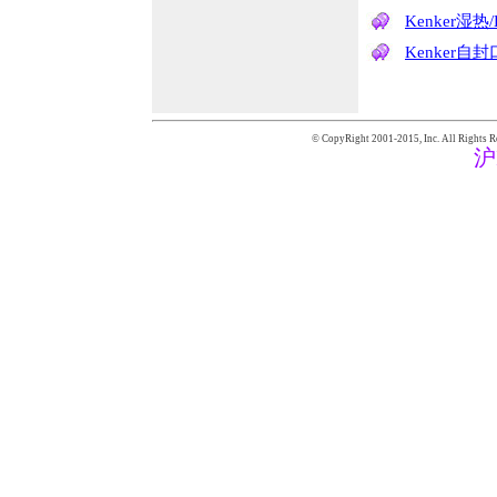
Kenker湿热
Kenker自
© CopyRight 2001-2015,
Inc. All Rights R
沪