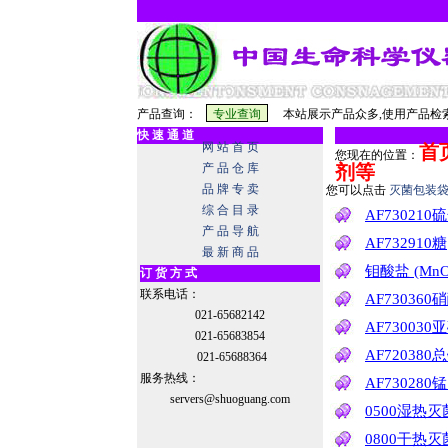
产品查询：
本站展示产品众多,使用产品检索
快 速 通 道
网 站 首 页
首
您现在的位置：
产 品 仓 库
剂等
品 牌 专 卖
您可以点击
灭菌包装
综 合 目 录
AF730210
产 品 导 航
AF732910糖
最 新 商 品
钼酸盐 (MnO
订 货 方 式
联系电话：
AF73036
021-65682142
AF73003
021-65683854
AF720380
021-65688364
服务热线：
AF730280
servers@shuoguang.com
0500湿热
0800干热