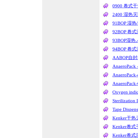
0900 卷
2400 湿
91BOP 湿
92BOP 卷
93BOP湿
94BOP 卷
AABOP自
AnaeroPa
AnaeroPa
AnaeroPa
Oxygen in
Sterilizatio
Tape Dis
Kenker干
Kenker卷
Kenker卷