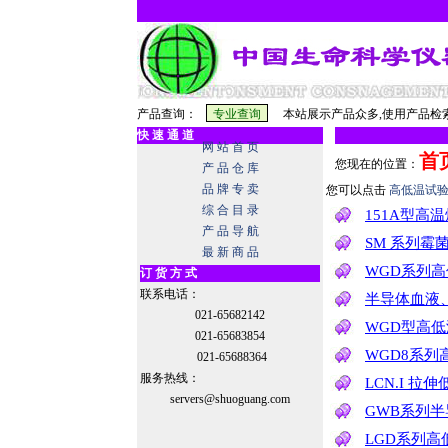
产品查询：
本站展示产品众多,使用产品检索
快 速 通 道
网 站 首 页
首
您现在的位置：
产 品 仓 库
品 牌 专 卖
您可以点击
高低温试
综 合 目 录
151A型高
产 品 导 航
SM 系列霉
最 新 商 品
WGD系列
订 货 方 式
联系电话：
半导体血液
021-65682142
WGD型高
021-65683854
WGD8系列
021-65688364
服务热线：
LCN.I 拉
servers@shuoguang.com
GWB系列
LGD系列高