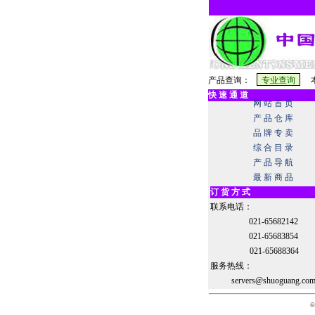
产品查询：
本
快 速 通 道
网 站 首 页
产 品 仓 库
品 牌 专 卖
综 合 目 录
产 品 导 航
最 新 商 品
订 货 方 式
联系电话：
021-65682142
021-65683854
021-65688364
服务热线：
servers@shuoguang.co
©