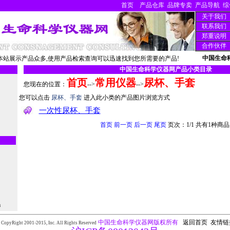
首页
产品仓库
品牌专卖
产品导航
综
关于我们
联系我们
郑重说明
合作伙伴
中国生命
站展示产品众多,使用产品检索查询可以迅速找到您所需要的产品!
中国生命科学仪器网产品小类目录
首页
常用仪器
尿杯、手套
您现在的位置：
-->
-->
您可以点击
尿杯、手套
进入此小类的产品图片浏览方式
一次性尿杯、手套
首页
前一页
后一页
尾页
页次：1/1 共有1种商品
m
中国生命科学仪器网版权所有
返回首页
友情链
 CopyRight 2001-2015,
Inc. All Rights Reserved