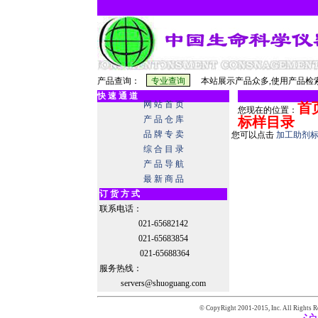
产品查询：
本站展示产品众多,使用产品检索
快 速 通 道
网 站 首 页
首
您现在的位置：
产 品 仓 库
标样目录
品 牌 专 卖
您可以点击
加工助剂
综 合 目 录
产 品 导 航
最 新 商 品
订 货 方 式
联系电话：
021-65682142
021-65683854
021-65688364
服务热线：
servers@shuoguang.com
© CopyRight 2001-2015,
Inc. All Rights R