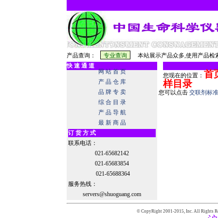
产品查询：
本站展示产品众多,使用产品检索
快 速 通 道
网 站 首 页
首
您现在的位置：
产 品 仓 库
样目录
品 牌 专 卖
您可以点击
交联剂标
综 合 目 录
产 品 导 航
最 新 商 品
订 货 方 式
联系电话：
021-65682142
021-65683854
021-65688364
服务热线：
servers@shuoguang.com
© CopyRight 2001-2015,
Inc. All Rights R