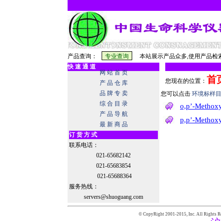
产品查询：
本站展示产品众多,使用产品检索
快 速 通 道
网 站 首 页
首
您现在的位置：
产 品 仓 库
品 牌 专 卖
您可以点击
环境标样目录
综 合 目 录
o,p’-Methox
产 品 导 航
p,p’-Methoxy
最 新 商 品
订 货 方 式
联系电话：
021-65682142
021-65683854
021-65688364
服务热线：
servers@shuoguang.com
© CopyRight 2001-2015,
Inc. All Rights R