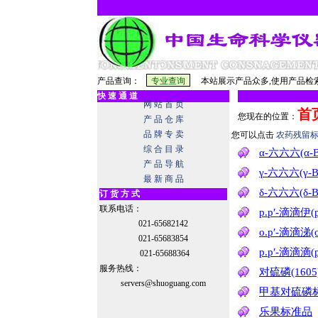
产品查询：
本站展示产品众多,使用产品检索
快 速 通 道
网 站 首 页
首
您现在的位置：
产 品 仓 库
品 牌 专 卖
您可以点击
农药残留
综 合 目 录
α-六六六(α
产 品 导 航
γ-六六六(γ
最 新 商 品
δ-六六六(δ
订 货 方 式
联系电话：
p.p′-滴滴伊(
021-65682142
o.p′-滴滴涕(
021-65683854
p.p′-滴滴滴(
021-65688364
服务热线：
对硫磷(160
servers@shuoguang.com
甲基对硫磷
乐果标准品