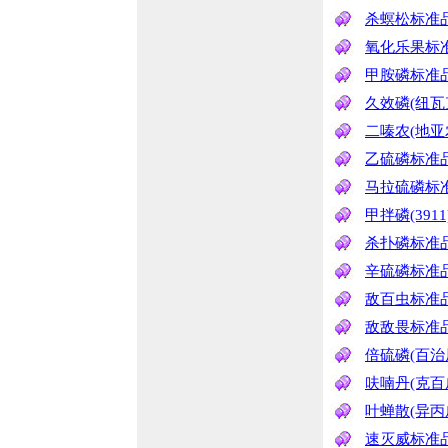
杀螟松标准
氧化乐果标
甲胺磷标准
久效磷(纽瓦
二嗪农(地亚
乙硫磷标准
马拉硫磷标
甲拌磷(391
杀扑磷标准
辛硫磷标准
敌百虫标准
敌敌畏标准
倍硫磷(百治
呋喃丹(克百
叶蝉散(异
速灭威标准