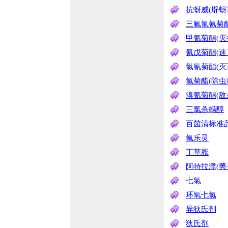
抗蚜威(辟蚜
三氟氯氰菊酯
甲氰菊酯(灭
氰戊菊酯(速
氯氰菊酯(灭
氯菊酯(除虫
溴氰菊酯(敌
三氯杀螨醇
百菌清标准
氟乐灵
丁草胺
阿特拉津(莠
七氯
环氧七氯
异狄氏剂
狄氏剂