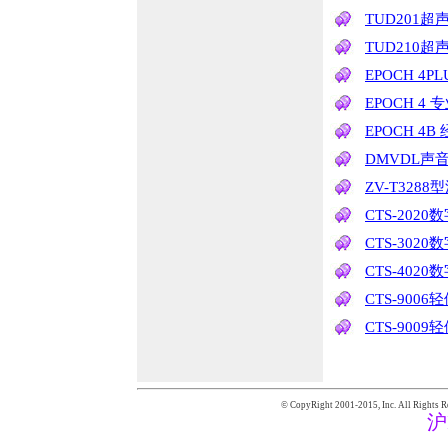
TUD201
TUD210
EPOCH 4
EPOCH 
EPOCH 4
DMVDL声
ZV-T32
CTS-202
CTS-302
CTS-402
CTS-90
CTS-90
© CopyRight 2001-2015,
Inc. All Rights R
沪