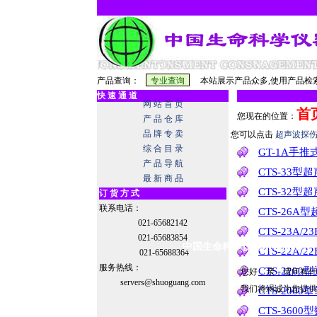
产品查询：
本站展示产品众多,使用产品检索
快 速 通 道
网 站 首 页
首
您现在的位置：
产 品 仓 库
品 牌 专 卖
您可以点击
超声波探
综 合 目 录
GT-1A手
产 品 导 航
CTS-33型
最 新 商 品
CTS-32型
订 货 方 式
联系电话：
CTS-26A
021-65682142
CTS-23A
021-65683854
中国生命科学仪器网客服中心
CTS-22A
021-65688364
服务热线：
CTS-22
您好，亲，请问有什
servers@shuoguang.com
我们将竭诚为您提供
CTS-20
CTS-360