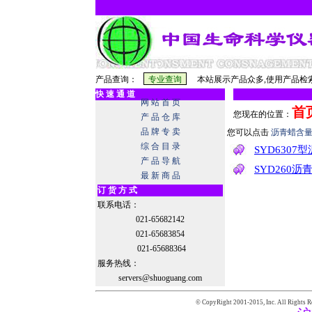
产品查询：
本站展示产品众多,使用产品检索
快 速 通 道
网 站 首 页
首
您现在的位置：
产 品 仓 库
品 牌 专 卖
您可以点击
沥青蜡含
综 合 目 录
SYD630
产 品 导 航
SYD260
最 新 商 品
订 货 方 式
联系电话：
021-65682142
021-65683854
021-65688364
服务热线：
servers@shuoguang.com
© CopyRight 2001-2015,
Inc. All Rights R