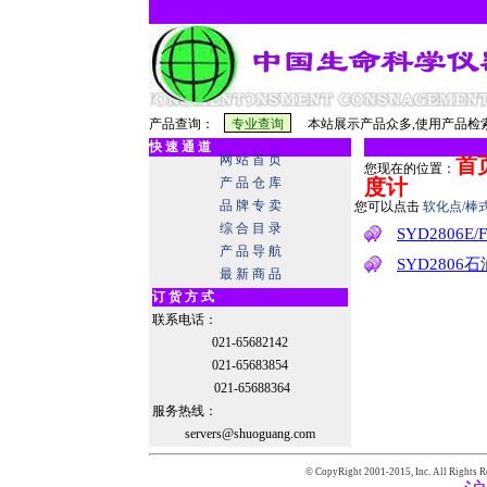
产品查询：
本站展示产品众多,使用产品检索
快 速 通 道
网 站 首 页
首
您现在的位置：
产 品 仓 库
度计
品 牌 专 卖
您可以点击
软化点/棒
综 合 目 录
SYD2806
产 品 导 航
SYD280
最 新 商 品
订 货 方 式
联系电话：
021-65682142
021-65683854
021-65688364
服务热线：
servers@shuoguang.com
© CopyRight 2001-2015,
Inc. All Rights R