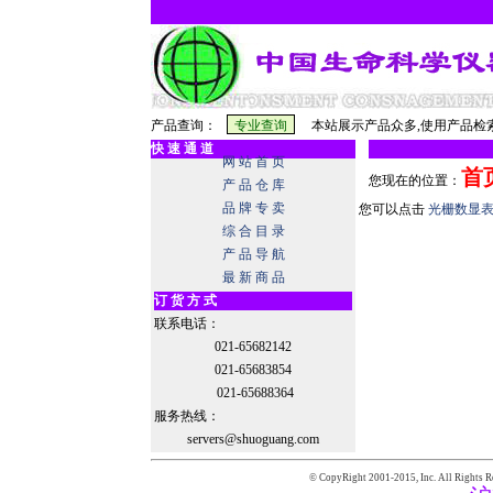
产品查询：
本站展示产品众多,使用产品检索
快 速 通 道
网 站 首 页
首
您现在的位置：
产 品 仓 库
品 牌 专 卖
您可以点击
光栅数显
综 合 目 录
产 品 导 航
最 新 商 品
订 货 方 式
联系电话：
021-65682142
021-65683854
021-65688364
服务热线：
servers@shuoguang.com
© CopyRight 2001-2015,
Inc. All Rights R