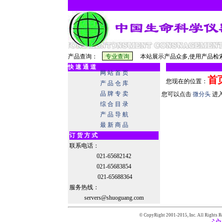
产品查询：
本站展示产品众多,使用产品检索
快 速 通 道
网 站 首 页
首
您现在的位置：
产 品 仓 库
品 牌 专 卖
您可以点击
微分头
进
综 合 目 录
产 品 导 航
最 新 商 品
订 货 方 式
联系电话：
021-65682142
021-65683854
021-65688364
服务热线：
servers@shuoguang.com
© CopyRight 2001-2015,
Inc. All Rights R