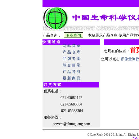
产品查询：
本站展示产品众多,使用产品检索
快 速 通 道
网 站 首 页
首
您现在的位置：
产 品 仓 库
品 牌 专 卖
您可以点击
影像量测
综 合 目 录
产 品 导 航
最 新 商 品
订 货 方 式
联系电话：
021-65682142
021-65683854
021-65688364
服务热线：
servers@shuoguang.com
© CopyRight 2001-2015,
Inc. All Rights R