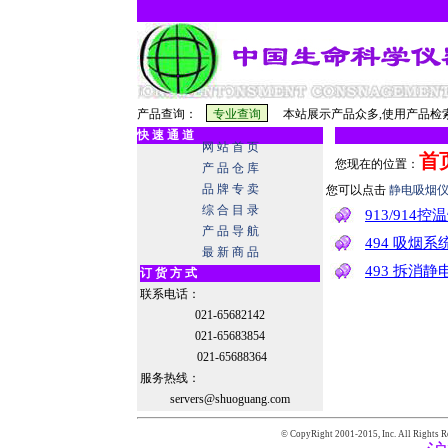
产品查询：
本站展示产品众多,使用产品检索
快 速 通 道
网 站 首 页
首
您现在的位置：
产 品 仓 库
品 牌 专 卖
您可以点击
静电吸烟
综 合 目 录
913/914
产 品 导 航
494 吸烟系
最 新 商 品
493 拆消
订 货 方 式
联系电话：
021-65682142
021-65683854
021-65688364
服务热线：
servers@shuoguang.com
© CopyRight 2001-2015,
Inc. All Rights R