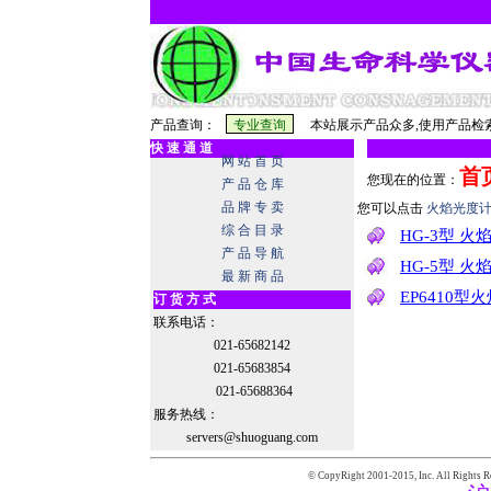
产品查询：
本站展示产品众多,使用产品检索
快 速 通 道
网 站 首 页
首
您现在的位置：
产 品 仓 库
品 牌 专 卖
您可以点击
火焰光度
综 合 目 录
HG-3型 火
产 品 导 航
HG-5型 火
最 新 商 品
EP6410型
订 货 方 式
联系电话：
021-65682142
021-65683854
021-65688364
服务热线：
servers@shuoguang.com
© CopyRight 2001-2015,
Inc. All Rights R