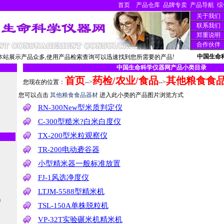
首页
产品仓库
品牌专卖
产品导航
综
关于我们
联系我们
郑重说明
合作伙伴
中国生命
站展示产品众多,使用产品检索查询可以迅速找到您所需要的产品!
中国生命科学仪器网产品小类目录
首页
药检/农业/食品
其他粮食食
您现在的位置：
-->
-->
您可以点击
其他粮食食品器材
进入此小类的产品图片浏览方式
RN-300New型米质判定仪
C-300型糙米?白米白度仪
TX-200型米粒观察仪
TR-200电动砻谷器
小型精米器一般标准放置
FJ-1风选净度仪
LTJM-5588型精米机
m
TSL-150A单株脱粒机
VP-32T实验碾米机精米机