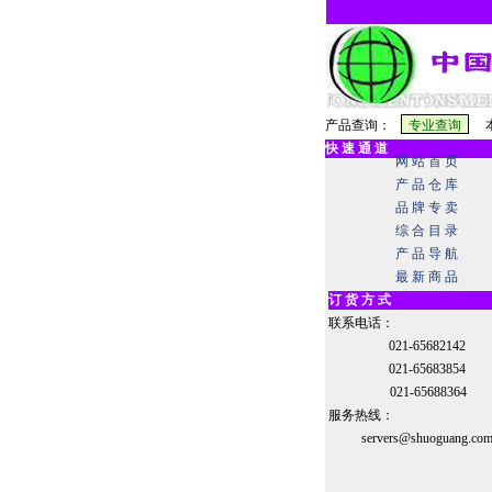
产品查询：
本
快 速 通 道
网 站 首 页
产 品 仓 库
品 牌 专 卖
综 合 目 录
产 品 导 航
最 新 商 品
订 货 方 式
联系电话：
021-65682142
021-65683854
021-65688364
服务热线：
servers@shuoguang.co