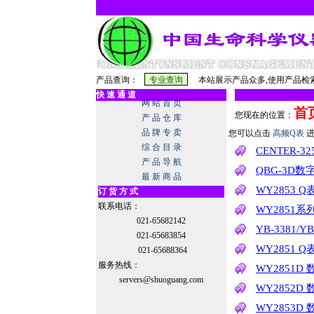
产品查询：
本站展示产品众多,使用产品检索
快 速 通 道
网 站 首 页
首
您现在的位置：
产 品 仓 库
品 牌 专 卖
您可以点击
高频Q表
综 合 目 录
CENTER-
产 品 导 航
QBG-3D
最 新 商 品
WY2853 
订 货 方 式
联系电话：
WY2851
021-65682142
YB-3381/
021-65683854
WY2851 
021-65688364
服务热线：
WY2851D 
servers@shuoguang.com
WY2852D 
WY2853D 