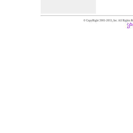
© CopyRight 2001-2015,
Inc. All Rights R
沪