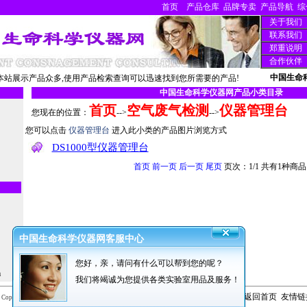
首页
产品仓库
品牌专卖
产品导航
综
关于我们
联系我们
郑重说明
合作伙伴
中国生命
站展示产品众多,使用产品检索查询可以迅速找到您所需要的产品!
中国生命科学仪器网产品小类目录
首页
空气废气检测
仪器管理台
您现在的位置：
-->
-->
您可以点击
仪器管理台
进入此小类的产品图片浏览方式
DS1000型仪器管理台
首页
前一页
后一页
尾页
页次：1/1 共有1种商品
中国生命科学仪器网客服中心
您好，亲，请问有什么可以帮到您的呢？
m
我们将竭诚为您提供各类实验室用品及服务！
中国生命科学仪器网版权所有
返回首页
友情链
 CopyRight 2001-2015,
Inc. All Rights Reserved