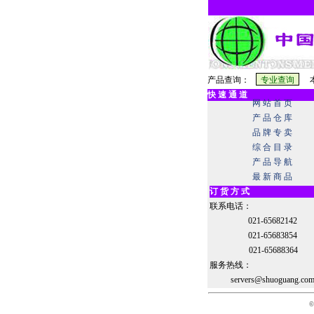
产品查询：
本
快 速 通 道
网 站 首 页
产 品 仓 库
品 牌 专 卖
综 合 目 录
产 品 导 航
最 新 商 品
订 货 方 式
联系电话：
021-65682142
021-65683854
021-65688364
服务热线：
servers@shuoguang.co
©