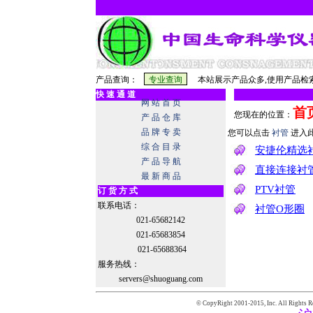
产品查询：
本站展示产品众多,使用产品检索
快 速 通 道
网 站 首 页
首
您现在的位置：
产 品 仓 库
品 牌 专 卖
您可以点击
衬管
进入
综 合 目 录
安捷伦精选
产 品 导 航
直接连接衬
最 新 商 品
PTV衬管
订 货 方 式
联系电话：
衬管O形圈
021-65682142
021-65683854
021-65688364
服务热线：
servers@shuoguang.com
© CopyRight 2001-2015,
Inc. All Rights R