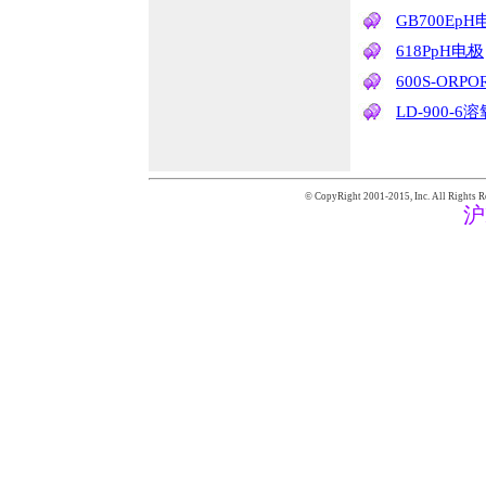
GB700EpH
618PpH电极
600S-ORP
LD-900-6
© CopyRight 2001-2015,
Inc. All Rights R
沪