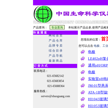
产品查询：
本站展示产品众多,使用产品检索
快 速 通 道
网 站 首 页
首
您现在的位置：
产 品 仓 库
品 牌 专 卖
您可以点击
电极、工
综 合 目 录
电极
产 品 导 航
LE402pH
最 新 商 品
通用pH/OR
订 货 方 式
联系电话：
电极
021-65682142
实验室pH电
021-65683854
JM-01型悬
021-65688364
服务热线：
ATA-1B型旋
servers@shuoguang.com
HI1043玻
HI1053玻